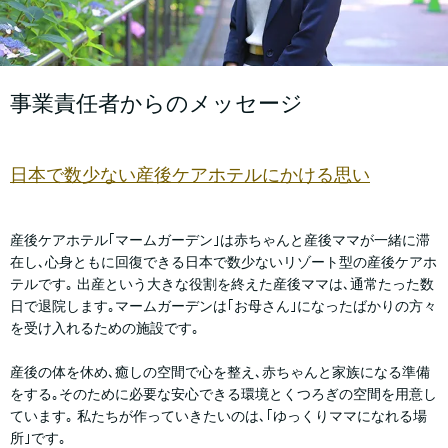
事業責任者からのメッセージ
日本で数少ない産後ケアホテルにかける思い
産後ケアホテル｢マームガーデン｣は赤ちゃんと産後ママが一緒に滞
在し､心身ともに回復できる日本で数少ないリゾート型の産後ケアホ
テルです｡ 出産という大きな役割を終えた産後ママは､通常たった数
日で退院します｡マームガーデンは｢お母さん｣になったばかりの方々
を受け入れるための施設です｡
産後の体を休め､癒しの空間で心を整え､赤ちゃんと家族になる準備
をする｡そのために必要な安心できる環境とくつろぎの空間を用意し
ています｡ 私たちが作っていきたいのは､｢ゆっくりママになれる場
所｣です｡