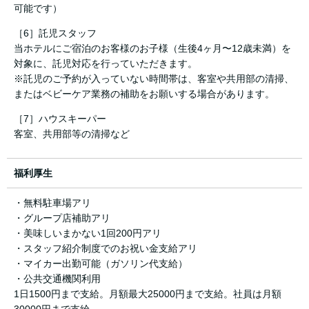
可能です）
［6］託児スタッフ
当ホテルにご宿泊のお客様のお子様（生後4ヶ月〜12歳未満）を
対象に、託児対応を行っていただきます。
※託児のご予約が入っていない時間帯は、客室や共用部の清掃、
またはベビーケア業務の補助をお願いする場合があります。
［7］ハウスキーパー
客室、共用部等の清掃など
福利厚生
・無料駐車場アリ
・グループ店補助アリ
・美味しいまかない1回200円アリ
・スタッフ紹介制度でのお祝い金支給アリ
・マイカー出勤可能（ガソリン代支給）
・公共交通機関利用
1日1500円まで支給。月額最大25000円まで支給。社員は月額
30000円まで支給。