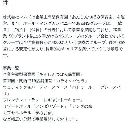
性」
株式会社マムズは企業主導型保育園「あんしんつぼみ保育園」を運
営。また、ホールディングカンパニーであるNSグループは、［飲
食］［宿泊］［保育］の分野において事業を展開しており、20事
業･50ブランド以上を手がけるNSグループのグループ会社です｡NS
グループは全従業員数が約4000名という規模のグループ｡ 多角化経
営による安定性があり､長期的なキャリアを築いていくには最適で
す｡
事業一覧
企業主導型保育園「あんしんつぼみ保育園」
首都圏・関西で19店舗運営「カラオケパセラ」
ウェディング＆パーティースペース「バトゥール」「グレースバ
リ」
フレンチレストラン「レギャントーキョー」
リゾートホテル「アンダリゾート」「アンダの森」
カプセルホテル「安心お宿」
など幅広い分野で事業展開しております。