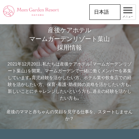
日本語
メニュー
産後ケアホテル
マームガーデンリゾート葉山
採用情報
2021年12月20日､私たちは産後ケアホテル｢マームガーデンリゾ
ート葉山｣を開業。マームガーデンで一緒に働くメンバーを募集
しています｡育児経験を活かしたい方、ホテル業や飲食店での経
験を活かしたい方、保育･看護･助産師の資格を活かしたい方も､
新しいことにチャレンジしたいという方も､過去の経験を活かし
たい方も｡
産後のママと赤ちゃんの笑顔を見守る仕事を、スタートしません
か？