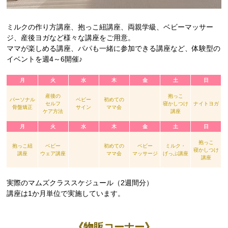
ミルクの作り方講座、抱っこ紐講座、両親学級、ベビーマッサー
ジ、産後ヨガなど様々な講座をご用意。
ママが楽しめる講座、パパも一緒に参加できる講座など、体験型の
イベントを週4～6開催♪
月
火
水
木
金
土
日
産後の
抱っこ
パーソナル
ベビー
初めての
セルフ
寝かしつけ
ナイトヨガ
骨盤矯正
サイン
ママ会
ケア方法
講座
月
火
水
木
金
土
日
抱っこ
抱っこ紐
ベビー
初めての
ベビー
ミルク・
寝かしつけ
講座
ウェア講座
ママ会
マッサージ
げっぷ講座
講座
実際のマムズクラススケジュール（2週間分）
講座は1か月単位で実施しています。
《物販コーナー》