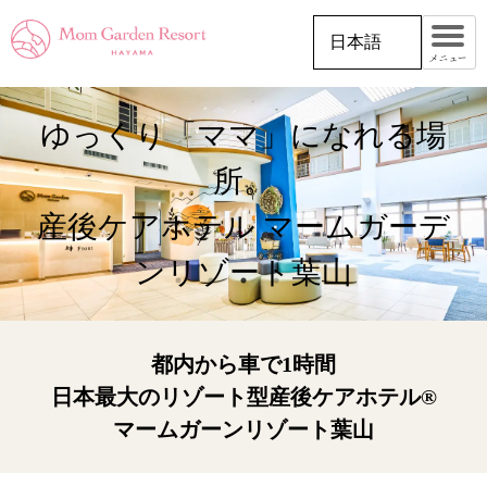
日本語
メニュー
ゆっくり「ママ」になれる場
所。
産後ケアホテル マームガーデ
ンリゾート葉山
都内から車で1時間
日本最大のリゾート型産後ケアホテル®
マームガーンリゾート葉山